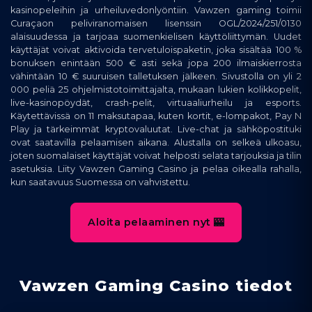
kasinopeleihin ja urheiluvedonlyöntiin. Vawzen gaming toimii
Curaçaon peliviranomaisen lisenssin OGL/2024/251/0130
alaisuudessa ja tarjoaa suomenkielisen käyttöliittymän. Uudet
käyttäjät voivat aktivoida tervetuloispaketin, joka sisältää 100 %
bonuksen enintään 500 € asti sekä jopa 200 ilmaiskierrosta
vähintään 10 € suuruisen talletuksen jälkeen. Sivustolla on yli 2
000 peliä 25 ohjelmistotoimittajalta, mukaan lukien kolikkopelit,
live-kasinopöydät, crash-pelit, virtuaaliurheilu ja esports.
Käytettävissä on 11 maksutapaa, kuten kortit, e-lompakot, Pay N
Play ja tärkeimmät kryptovaluutat. Live-chat ja sähköpostituki
ovat saatavilla pelaamisen aikana. Alustalla on selkeä ulkoasu,
joten suomalaiset käyttäjät voivat helposti selata tarjouksia ja tilin
asetuksia. Liity Vawzen Gaming Casino ja pelaa oikealla rahalla,
kun saatavuus Suomessa on vahvistettu.
Aloita pelaaminen nyt 🎰
Vawzen Gaming Casino tiedot