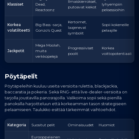
Ilmaiskierrokset,
Klassiset
Dead,
lyhyempiin
putoavat kiekot
Reactoonz
pelisessioihin
Kertoimet,
Korkea
Big Bass -sarja,
Sopii kokeneille
laajenevat
volatiliteetti
Gonzo's Quest
pelaajille
symbolit
Mega Moolah,
Progressiiviset
Korkea
Jackpotit
muita
poolit
voittopotentiaali
verkkopelejä
Pöytäpelit
Pöytäpeleihin kuuluu useita versioita rulettia, blackjackia,
baccaratia ja pokeria. Sekä RNG- että live-dealer-versioita on
tarjolla joustavilla panosrajoilla. Valikoima sopii sekä pienillä
panoksilla harjoitteluun että korkeamman tason strategiseen
pelaamiseen. Taulukko esittää tärkeimmät vaihtoehdot.
Kategoria
Suositut pelit
Ominaisuudet
Huomiot
Eurooppalainen