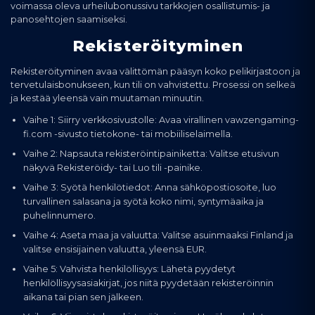
voimassa oleva urheilubonussivu tarkkojen osallistumis- ja
panosehtojen saamiseksi.
Rekisteröityminen
Rekisteröityminen avaa välittömän pääsyn koko pelikirjastoon ja
tervetulaisbonukseen, kun tili on vahvistettu. Prosessi on selkeä
ja kestää yleensä vain muutaman minuutin.
Vaihe 1: Siirry verkkosivustolle: Avaa virallinen vawzengaming-
fi.com -sivusto tietokone- tai mobiiliselaimella.
Vaihe 2: Napsauta rekisteröintipainiketta: Valitse etusivun
näkyvä Rekisteröidy- tai Luo tili -painike.
Vaihe 3: Syötä henkilötiedot: Anna sähköpostiosoite, luo
turvallinen salasana ja syötä koko nimi, syntymäaika ja
puhelinnumero.
Vaihe 4: Aseta maa ja valuutta: Valitse asuinmaaksi Finland ja
valitse ensisijainen valuutta, yleensä EUR.
Vaihe 5: Vahvista henkilöllisyys: Lähetä pyydetyt
henkilöllisyysasiakirjat, jos niitä pyydetään rekisteröinnin
aikana tai pian sen jälkeen.