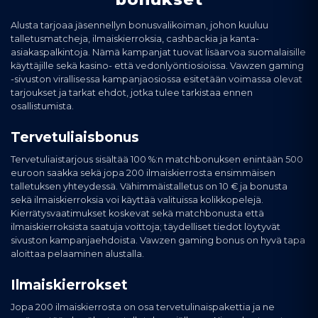
Fruit Cha Cha Cha
Bulky Dice
TADA GAMING
AMATIC
Alusta tarjoaa jäsennellyn bonusvalikoiman, johon kuuluu
Pearl Coin Rise
Bufon Fortuna
talletusmatcheja, ilmaiskierroksia, cashbackia ja kanta-
RUBYPLAY
RUBYPLAY
asiakaspalkintoja. Nämä kampanjat tuovat lisäarvoa suomalaisille
Fisherman's Luck
Golden Shower
käyttäjille sekä kasino- että vedonlyöntiosioissa. Vawzen gaming
WAZDAN
NOLIMITCITY
-sivuston virallisessa kampanjaosiossa esitetään voimassa olevat
tarjoukset ja tarkat ehdot, jotka tulee tarkistaa ennen
osallistumista.
Tervetuliaisbonus
Tervetuliaistarjous sisältää 100 %:n matchbonuksen enintään 500
euroon saakka sekä jopa 200 ilmaiskierrosta ensimmäisen
talletuksen yhteydessä. Vähimmäistalletus on 10 € ja bonusta
sekä ilmaiskierroksia voi käyttää valituissa kolikkopelejä.
Kierrätysvaatimukset koskevat sekä matchbonusta että
ilmaiskierroksista saatuja voittoja; täydelliset tiedot löytyvät
sivuston kampanjaehdoista. Vawzen gaming bonus on hyvä tapa
aloittaa pelaaminen alustalla.
Ilmaiskierrokset
Jopa 200 ilmaiskierrosta on osa tervetulinaispakettia ja ne