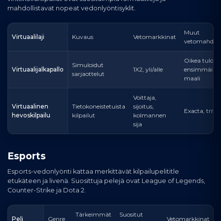
mahdollistavat nopeat vedonlyöntisyklit.
Muut
Virtuaalilaji
Kuvaus
Vetomarkkinat
vetomahdoll
Oikea tulos,
Simuloidut
Virtuaalijalkapallo
1X2, yli/alle
ensimmäine
sarjaottelut
maali
Voittaja,
Virtuaalinen
Tietokoneistetuista
sijoitus,
Exacta, trife
hevoskilpailu
kilpailut
kolmannen
sija
Esports
Esports-vedonlyönti kattaa merkittävät kilpailupelititle
etukäteen ja livenä. Suosittuja pelejä ovat League of Legends,
Counter-Strike ja Dota 2.
Tärkeimmät
Suositut
Peli
Genre
Vetomarkkinat