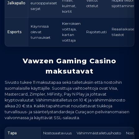
maali,
Valitut
Nopea vedon
Jalkapallo
eurooppalaiset
kulmat,
ottelut
sijoittaminen
sarjat
kortit
Kierroksen
Käynnissä
voittaja,
Reaaliaikaiset
Esports
olevat
Rajoitetusti
kartan
tilastot
turnaukset
voittaja
Vawzen Gaming Casino
maksutavat
Sivusto tukee 11 maksutapaa sekä talletuksiin että nostoihin
suomalaisille käyttäjille. Suosittuja vaihtoehtoja ovat Visa,
Mastercard, Zimpler, MiFinity, Pay N Play ja johtavat
kryptovaluutat. Vähimmäistalletus on 10 € ja vähimmäisnosto
alkaa 20 €:sta. Kaikki tapahtumat noudattavat tiukkoja
turvallisuus- ja sääntelystandardeja Curaçaon peliviranomaisen
valvonnassa ja käyttävät SSL-salausta.
Tapa
Nostosaatavuus
Vähimmäistalletus/nosto
Nostoa