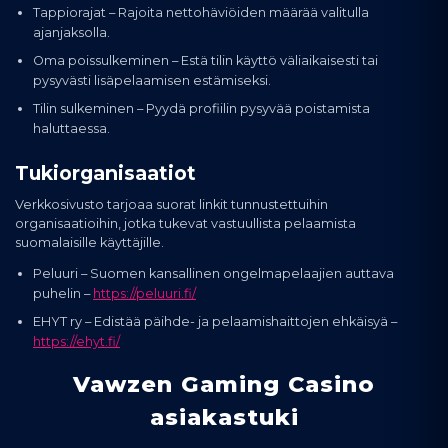
Tappiorajat – Rajoita nettohäviöiden määrää valitulla
ajanjaksolla.
Oma poissulkeminen – Estä tilin käyttö väliaikaisesti tai
pysyvästi lisäpelaamisen estämiseksi.
Tilin sulkeminen – Pyydä profiilin pysyvää poistamista
haluttaessa.
Tukiorganisaatiot
Verkkosivusto tarjoaa suorat linkit tunnustettuihin
organisaatioihin, jotka tukevat vastuullista pelaamista
suomalaisille käyttäjille.
Peluuri – Suomen kansallinen ongelmapelaajien auttava
puhelin –
https://peluuri.fi/
EHYT ry – Edistää päihde- ja pelaamishaittojen ehkäisyä –
https://ehyt.fi/
Vawzen Gaming Casino
asiakastuki