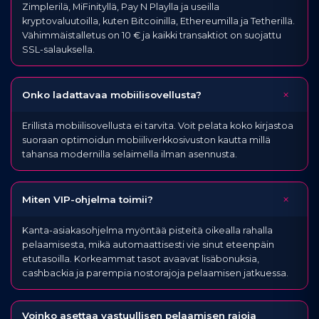
Zimplerilä, MiFinityllä, Pay N Playlla ja useilla
kryptovaluutoilla, kuten Bitcoinilla, Ethereumilla ja Tetherillä.
Vähimmäistalletus on 10 € ja kaikki transaktiot on suojattu
SSL-salauksella.
+
Onko ladattavaa mobiilisovellusta?
Erillistä mobiilisovellusta ei tarvita. Voit pelata koko kirjastoa
suoraan optimoidun mobiiliverkkosivuston kautta millä
tahansa modernilla selaimella ilman asennusta.
+
Miten VIP-ohjelma toimii?
Kanta-asiakasohjelma myöntää pisteitä oikealla rahalla
pelaamisesta, mikä automaattisesti vie sinut eteenpäin
etutasoilla. Korkeammat tasot avaavat lisäbonuksia,
cashbackia ja parempia nostorajoja pelaamisen jatkuessa.
Voinko asettaa vastuullisen pelaamisen rajoja