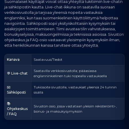
Suomalaiset käyttäjät voivat ottaa yhteyttä tukitiimiin live-chatin
ja sähköpostin kautta. Live-chat-ikkuna on saatavilla suoraan
verkkosivustolla ja tarjoaa yleensä nopeita vastauksia
englanniksi, kun taas suomenkielinen käyttöliittymä helpottaa
navigointia. Sähköposti sopii yksityiskohtaisiin kysymyksiin tai
asiakirjojen toimittamiseen. Tiimi avustaa tilin vahvistuksessa,
bonuskyselyissä, maksuongelmissa ja teknisissä asioissa. Sivuston
ohjekeskus ja FAQ-osio vastaavat yleisimpiin kysymyksiin ilman,
että henkilökunnan kanssa tarvitsee ottaa yhteyttä.
Kanava
Saatavuus/Tiedot
Saatavilla verkkosivustolla; pääasiassa
💬 Live-chat
englanninkielinen tuki nopealla vastauksella
📧
Tukiosoite sivustolla; vastaukset yleensä 24 tunnin
Sähköposti
sisällä
📚
Sivuston osio, jossa vastataan yleisiin rekisteröinti-,
Ohjekeskus
bonus- ja maksukysymyksiin
/ FAQ