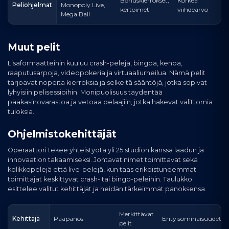
Bonuskierrokset,
Korkea
Peliohjelmat
Monopoly Live,
kertoimet
viihdearvo
Mega Ball
Muut pelit
Lisäformaatteihin kuuluu crash-pelejä, bingoa, kenoa,
raaputusarpoja, videopokeria ja virtuaaliurheilua. Nämä pelit
tarjoavat nopeita kierroksia ja selkeitä sääntöjä, jotka sopivat
lyhyisiin pelisessioihin. Monipuolisuus täydentää
pääkasinovarastoa ja vetoaa pelaajiin, jotka hakevat välittömiä
tuloksia.
Ohjelmistokehittäjät
Operaattori tekee yhteistyötä yli 25 studion kanssa laadun ja
innovaation takaamiseksi. Johtavat nimet toimittavat sekä
kolikkopelejä että live-pelejä, kun taas erikoistuneemmat
toimittajat keskittyvät crash- tai bingo-peleihin. Taulukko
esittelee valitut kehittäjät ja heidän tärkeimmät panoksensa.
Merkittävät
Kehittäjä
Pääpanos
Erityisominaisuudet
pelit