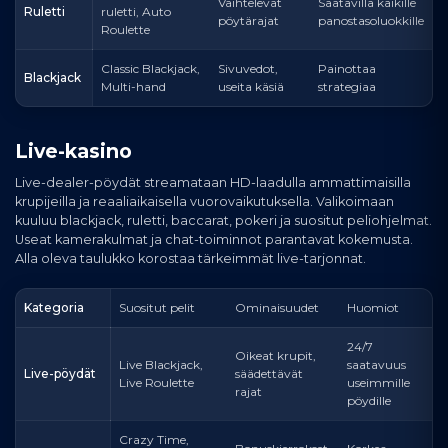
Vaihtelevat
Saatavilla kaikille
Ruletti
ruletti, Auto
pöytärajat
panostasoluokkille
Roulette
Classic Blackjack,
Sivuvedot,
Painottaa
Blackjack
Multi-hand
useita käsiä
strategiaa
Live-kasino
Live-dealer-pöydät streamataan HD-laadulla ammattimaisilla
krupijeilla ja reaaliaikaisella vuorovaikutuksella. Valikoimaan
kuuluu blackjack, ruletti, baccarat, pokeri ja suositut peliohjelmat.
Useat kamerakulmat ja chat-toiminnot parantavat kokemusta.
Alla oleva taulukko korostaa tärkeimmät live-tarjonnat.
Kategoria
Suositut pelit
Ominaisuudet
Huomiot
24/7
Oikeat krupit,
Live Blackjack,
saatavuus
Live-pöydät
säädettävät
Live Roulette
useimmille
rajat
pöydille
Crazy Time,